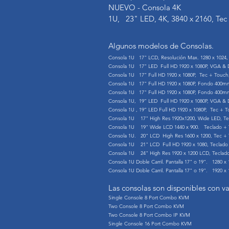
NUEVO - Consola 4K
1U, 23" LED, 4K, 3840 x 2160, Tec
Algunos modelos de Consolas.
Consola 1U 17" LCD, Resolución Max. 1280 x 102
Consola 1U 17” LED Full HD 1920 x 1080P, VGA &
Consola 1U 17” Full HD 1920 x 1080P, Tec + Touc
Consola 1U 17" Full HD 1920 x 1080P, Fondo 400
Consola 1U 17" Full HD 1920 x 1080P, Fondo 400
Consola 1U, 19” LED Full HD 1920 x 1080P, VGA &
Consola 1U , 19” LED Full HD 1920 x 1080P, Tec +
Consola 1U 17" High Res 1920x1200, Wide LED, T
Consola 1U 19" Wide LCD 1440 x 900. Teclado +
Consola 1U. 20" LCD High Res 1600 x 1200, Tec 
Consola 1U 21" LCD Full HD 1920 x 1080, Teclad
Consola 1U 24" High Res 1920 x 1200 LCD, Tecla
Consola 1U Doble Carril. Pantalla 17" o 19". 1280
Consola 1U Doble Carril. Pantalla 17" o 19". 1920
Las consolas son disponibles con v
Single Console 8 Port Combo KVM
Two Console 8 Port Combo KVM
Two Console 8 Port Combo IP KVM
Single Console 16 Port Combo KVM