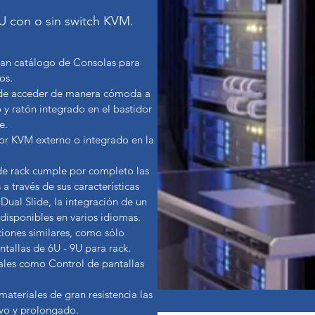
U con o sin switch KVM.
an catálogo de Consolas para
ños.
ede acceder de manera cómoda a
 y ratón integrado en el bastidor
le.
r KVM externo o integrado en la
e rack cumple por completo las
 a través de sus características
Dual Slide, la integración de un
disponibles en varios idiomas.
iones similares, como sólo
ntallas de 6U - 9U para rack.
tales como Control de pantallas
 materiales de gran resistencia las
ivo y prolongado.