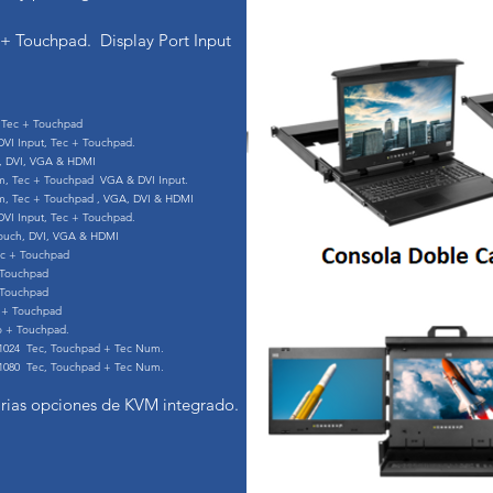
 + Touchpad. Display Port Input
4, Tec + Touchpad
 DVI Input, Tec + Touchpad.
h, DVI, VGA & HDMI
mm, Tec + Touchpad VGA & DVI Input.
mm, Tec + Touchpad , VGA, DVI & HDMI
 DVI Input, Tec + Touchpad.
 Touch, DVI, VGA & HDMI
ec + Touchpad
 Touchpad
+ Touchpad
o + Touchpad
do + Touchpad.
 x 1024 Tec, Touchpad + Tec Num.
 x 1080 Tec, Touchpad + Tec Num.
arias opciones de KVM integrado.