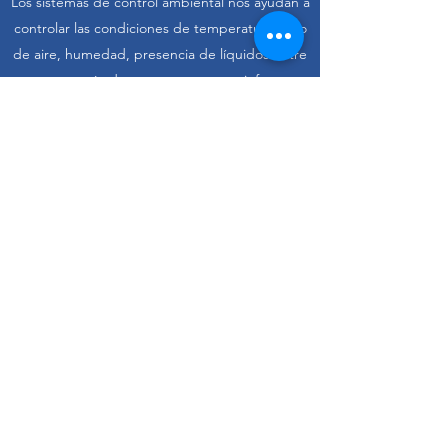
Los sistemas de control ambiental nos ayudan a
controlar las condiciones de temperatura, flujo
de aire, humedad, presencia de líquidos entre
otros a través de sensores que nos informan
automaticamente de posibles problemas.
Suscríbase
DAKOTA COMPUTER
SOLUTIONS - We are here to
help.
+34 876 28 07 08